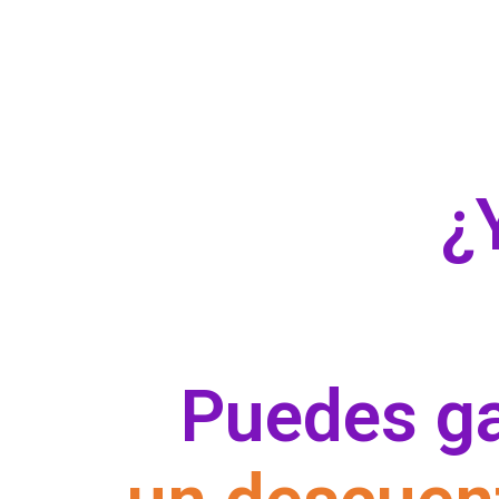
¿
Puedes g