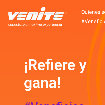
Quienes 
#Venefici
¡Refiere y
gana!