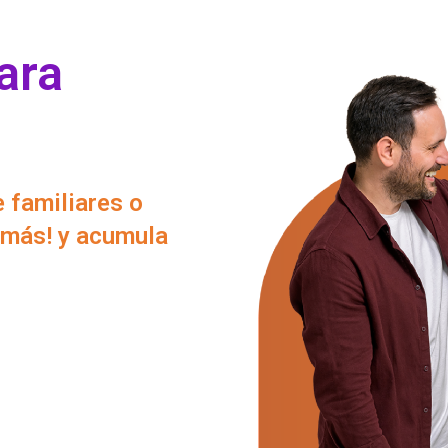
ara
e familiares o
 más! y acumula