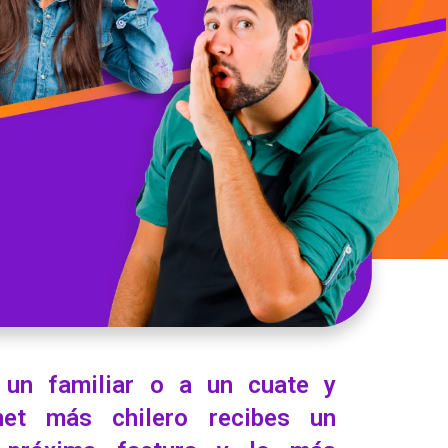
 un familiar o a un cuate y
rnet más chilero recibes un