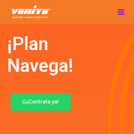
¡Plan
Navega!
¡Contrata ya!